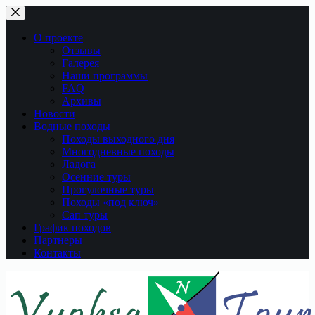
Перейти
к
сути
О проекте
Отзывы
Галерея
Наши программы
FAQ
Архивы
Новости
Водные походы
Походы выходного дня
Многодневные походы
Ладога
Осенние туры
Прогулочные туры
Походы «под ключ»
Сап туры
График походов
Партнеры
Контакты