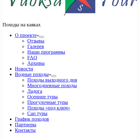
Походы на каяках
О проекте
Отзывы
Галерея
Наши программы
FAQ
Архивы
Новости
Водные походы
Походы выходного дня
Многодневные походы
Ладога
Осенние туры
Прогулочные туры
Походы «под ключ»
Сап туры
График походов
Партнеры
Контакты