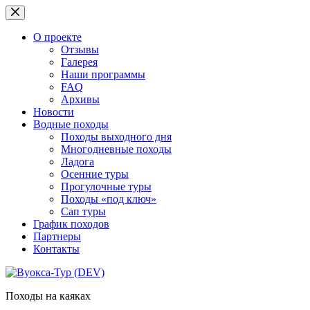
Перейти
к
сути
О проекте
Отзывы
Галерея
Наши программы
FAQ
Архивы
Новости
Водные походы
Походы выходного дня
Многодневные походы
Ладога
Осенние туры
Прогулочные туры
Походы «под ключ»
Сап туры
График походов
Партнеры
Контакты
Походы на каяках