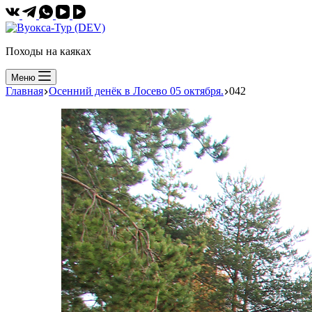
Походы на каяках
Меню
Главная
Осенний денёк в Лосево 05 октября.
042