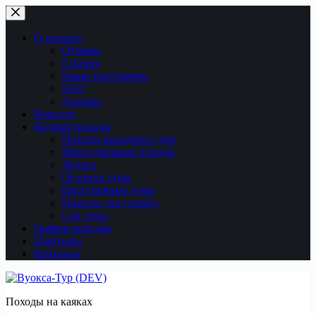
Перейти
к
сути
О проекте
Отзывы
Галерея
Наши программы
FAQ
Архивы
Новости
Водные походы
Походы выходного дня
Многодневные походы
Ладога
Осенние туры
Прогулочные туры
Походы «под ключ»
Сап туры
График походов
Партнеры
Контакты
Походы на каяках