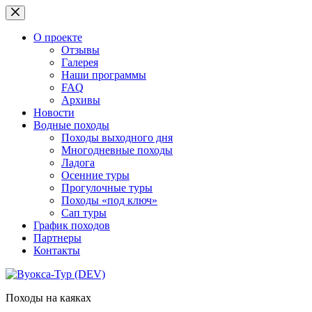
Перейти
к
сути
О проекте
Отзывы
Галерея
Наши программы
FAQ
Архивы
Новости
Водные походы
Походы выходного дня
Многодневные походы
Ладога
Осенние туры
Прогулочные туры
Походы «под ключ»
Сап туры
График походов
Партнеры
Контакты
Походы на каяках