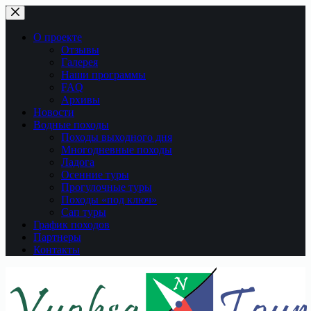
Перейти
к
сути
О проекте
Отзывы
Галерея
Наши программы
FAQ
Архивы
Новости
Водные походы
Походы выходного дня
Многодневные походы
Ладога
Осенние туры
Прогулочные туры
Походы «под ключ»
Сап туры
График походов
Партнеры
Контакты