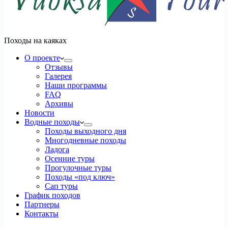
Походы на каяках
О проекте
Отзывы
Галерея
Наши программы
FAQ
Архивы
Новости
Водные походы
Походы выходного дня
Многодневные походы
Ладога
Осенние туры
Прогулочные туры
Походы «под ключ»
Сап туры
График походов
Партнеры
Контакты