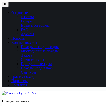
Перейти
к
сути
О проекте
Отзывы
Галерея
Наши программы
FAQ
Архивы
Новости
Водные походы
Походы выходного дня
Многодневные походы
Ладога
Осенние туры
Прогулочные туры
Походы «под ключ»
Сап туры
График походов
Партнеры
Контакты
Походы на каяках