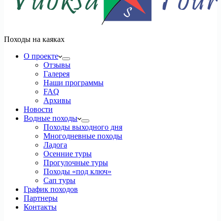
Походы на каяках
О проекте
Отзывы
Галерея
Наши программы
FAQ
Архивы
Новости
Водные походы
Походы выходного дня
Многодневные походы
Ладога
Осенние туры
Прогулочные туры
Походы «под ключ»
Сап туры
График походов
Партнеры
Контакты