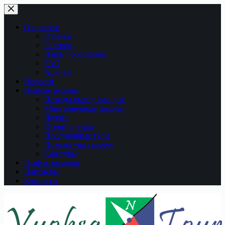
Перейти
к
сути
О проекте
Отзывы
Галерея
Наши программы
FAQ
Архивы
Новости
Водные походы
Походы выходного дня
Многодневные походы
Ладога
Осенние туры
Прогулочные туры
Походы «под ключ»
Сап туры
График походов
Партнеры
Контакты