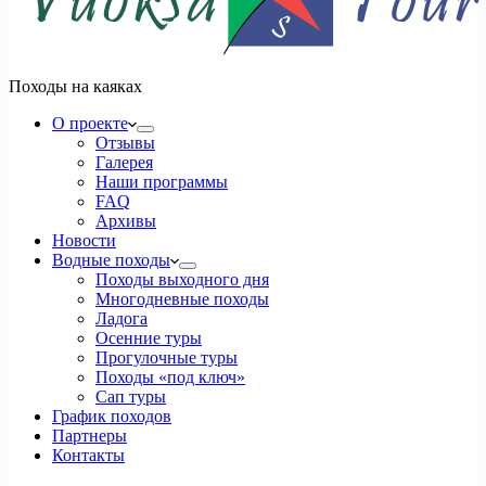
Походы на каяках
О проекте
Отзывы
Галерея
Наши программы
FAQ
Архивы
Новости
Водные походы
Походы выходного дня
Многодневные походы
Ладога
Осенние туры
Прогулочные туры
Походы «под ключ»
Сап туры
График походов
Партнеры
Контакты