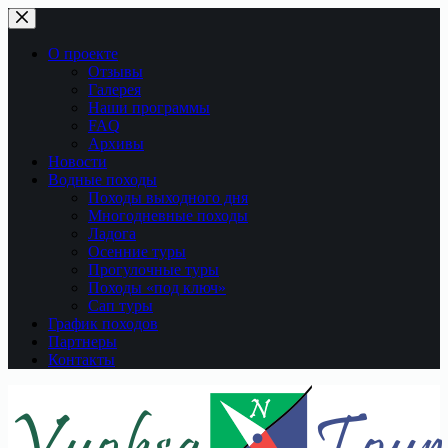
Перейти
к
сути
О проекте
Отзывы
Галерея
Наши программы
FAQ
Архивы
Новости
Водные походы
Походы выходного дня
Многодневные походы
Ладога
Осенние туры
Прогулочные туры
Походы «под ключ»
Сап туры
График походов
Партнеры
Контакты