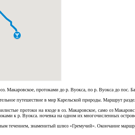
оз. Макаровское, протоками до р. Вуокса, по р. Вуокса до пос.
ельное путешествие в мир Карельской природы. Маршрут разделе
вилистые протоки на входе в оз. Макаровское, само оз Макаров
оками к р. Вуокса. ночевка на одном их многочисленных острово
тным течением, знаменитый шлюз «Гремучий». Окончание маршру