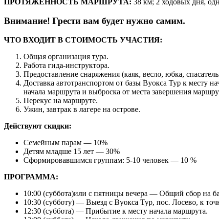
ПРОТЯЖЕННОСТЬ МАРШРУТА:
38 км; 2 ходовых дня, одн
Внимание! Грести вам будет нужно самим.
ЧТО ВХОДИТ В СТОИМОСТЬ УЧАСТИЯ:
Общая организация тура.
Работа гида-инструктора.
Предоставление снаряжения (каяк, весло, юбка, спасател
Доставка автотранспортом от базы Вуокса Тур к месту на
начала маршрута и выброска от места завершения маршрут
Перекус на маршруте.
Ужин, завтрак в лагере на острове.
Действуют скидки:
Семейным парам — 10%
Детям младше 15 лет — 30%
Сформировавшимся группам: 5-10 человек — 10 %
ПРОГРАММА:
10:00 (суббота)или с пятницы вечера — Общий сбор на ба
10:30 (субботу) — Выезд с Вуокса Тур, пос. Лосево, к точ
12:30 (суббота) — Прибытие к месту начала маршрута.