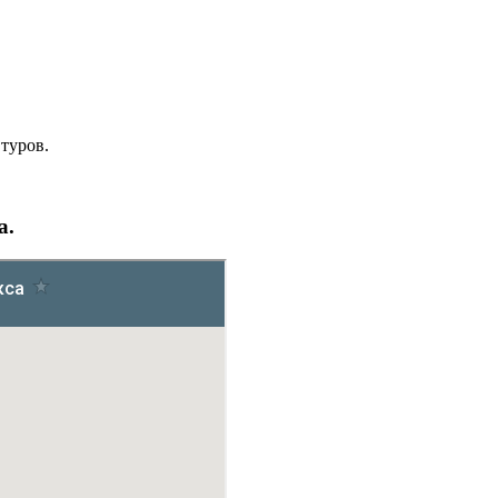
туров.
а.