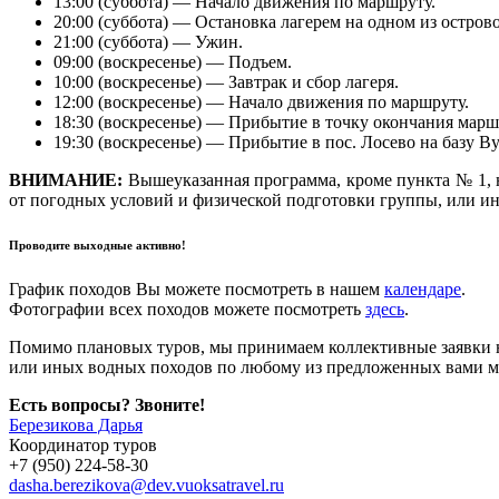
13:00 (суббота) — Начало движения по маршруту.
20:00 (суббота) — Остановка лагерем на одном из острово
21:00 (суббота) — Ужин.
09:00 (воскресенье) — Подъем.
10:00 (воскресенье) — Завтрак и сбор лагеря.
12:00 (воскресенье) — Начало движения по маршруту.
18:30 (воскресенье) — Прибытие в точку окончания марш
19:30 (воскресенье) — Прибытие в пос. Лосево на базу Ву
ВНИМАНИЕ:
Вышеуказанная программа, кроме пункта № 1, н
от погодных условий и физической подготовки группы, или и
Проводите выходные активно!
График походов Вы можете посмотреть в нашем
календаре
.
Фотографии всех походов можете посмотреть
здесь
.
Помимо плановых туров, мы принимаем коллективные заявки н
или иных водных походов по любому из предложенных вами м
Есть вопросы? Звоните!
Березикова Дарья
Координатор туров
+7 (950) 224-58-30
dasha.berezikova@dev.vuoksatravel.ru