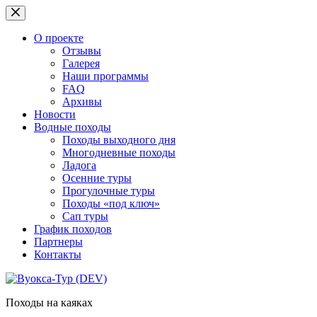
Перейти
к
сути
О проекте
Отзывы
Галерея
Наши программы
FAQ
Архивы
Новости
Водные походы
Походы выходного дня
Многодневные походы
Ладога
Осенние туры
Прогулочные туры
Походы «под ключ»
Сап туры
График походов
Партнеры
Контакты
Походы на каяках