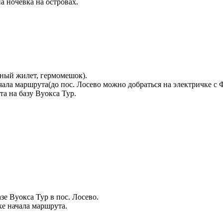
а ночевка на островах.
ьный жилет, гермомешок).
чала маршрута(до пос. Лосево можно добраться на электричке с 
а на базу Вуокса Тур.
зе Вуокса Тур в пос. Лосево.
ке начала маршрута.