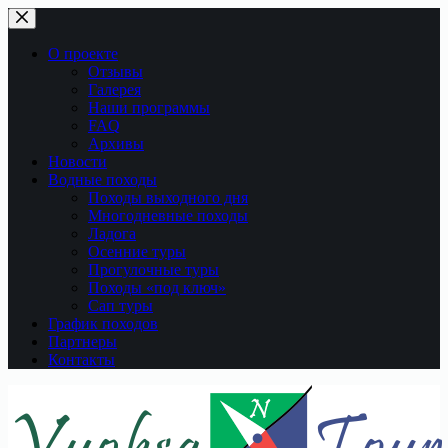
Перейти
к
сути
О проекте
Отзывы
Галерея
Наши программы
FAQ
Архивы
Новости
Водные походы
Походы выходного дня
Многодневные походы
Ладога
Осенние туры
Прогулочные туры
Походы «под ключ»
Сап туры
График походов
Партнеры
Контакты