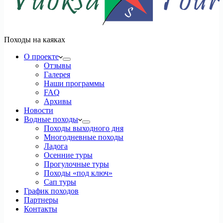
Походы на каяках
О проекте
Отзывы
Галерея
Наши программы
FAQ
Архивы
Новости
Водные походы
Походы выходного дня
Многодневные походы
Ладога
Осенние туры
Прогулочные туры
Походы «под ключ»
Сап туры
График походов
Партнеры
Контакты