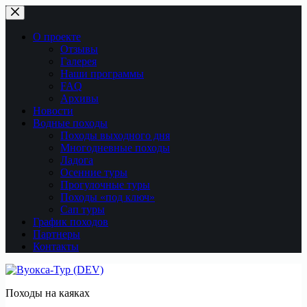
Перейти
к
сути
О проекте
Отзывы
Галерея
Наши программы
FAQ
Архивы
Новости
Водные походы
Походы выходного дня
Многодневные походы
Ладога
Осенние туры
Прогулочные туры
Походы «под ключ»
Сап туры
График походов
Партнеры
Контакты
Походы на каяках