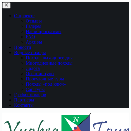
Перейти
к
сути
О проекте
Отзывы
Галерея
Наши программы
FAQ
Архивы
Новости
Водные походы
Походы выходного дня
Многодневные походы
Ладога
Осенние туры
Прогулочные туры
Походы «под ключ»
Сап туры
График походов
Партнеры
Контакты