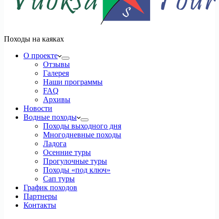
Походы на каяках
О проекте
Отзывы
Галерея
Наши программы
FAQ
Архивы
Новости
Водные походы
Походы выходного дня
Многодневные походы
Ладога
Осенние туры
Прогулочные туры
Походы «под ключ»
Сап туры
График походов
Партнеры
Контакты