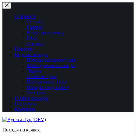
Перейти
к
сути
О проекте
Отзывы
Галерея
Наши программы
FAQ
Архивы
Новости
Водные походы
Походы выходного дня
Многодневные походы
Ладога
Осенние туры
Прогулочные туры
Походы «под ключ»
Сап туры
График походов
Партнеры
Контакты
Походы на каяках