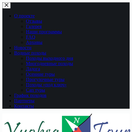
Перейти
к
сути
О проекте
Отзывы
Галерея
Наши программы
FAQ
Архивы
Новости
Водные походы
Походы выходного дня
Многодневные походы
Ладога
Осенние туры
Прогулочные туры
Походы «под ключ»
Сап туры
График походов
Партнеры
Контакты