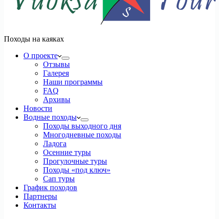
Походы на каяках
О проекте
Отзывы
Галерея
Наши программы
FAQ
Архивы
Новости
Водные походы
Походы выходного дня
Многодневные походы
Ладога
Осенние туры
Прогулочные туры
Походы «под ключ»
Сап туры
График походов
Партнеры
Контакты