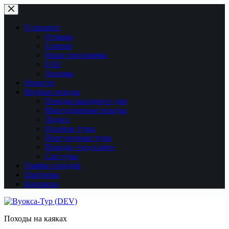
Перейти
к
сути
О проекте
Отзывы
Галерея
Наши программы
FAQ
Архивы
Новости
Водные походы
Походы выходного дня
Многодневные походы
Ладога
Осенние туры
Прогулочные туры
Походы «под ключ»
Сап туры
График походов
Партнеры
Контакты
Походы на каяках