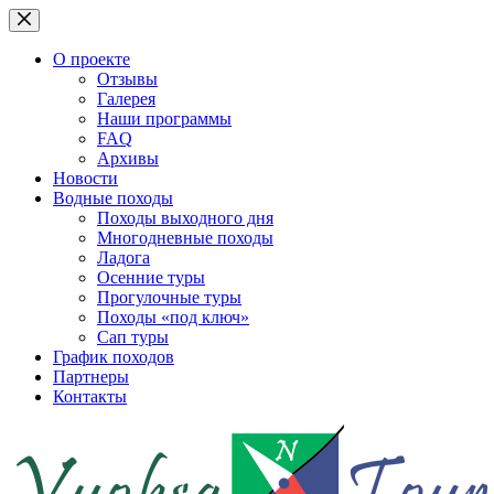
Перейти
к
сути
О проекте
Отзывы
Галерея
Наши программы
FAQ
Архивы
Новости
Водные походы
Походы выходного дня
Многодневные походы
Ладога
Осенние туры
Прогулочные туры
Походы «под ключ»
Сап туры
График походов
Партнеры
Контакты