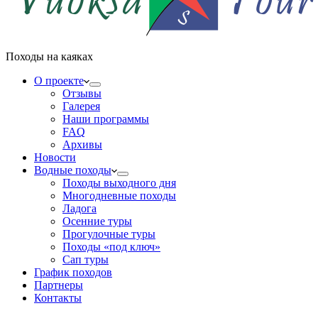
Походы на каяках
О проекте
Отзывы
Галерея
Наши программы
FAQ
Архивы
Новости
Водные походы
Походы выходного дня
Многодневные походы
Ладога
Осенние туры
Прогулочные туры
Походы «под ключ»
Сап туры
График походов
Партнеры
Контакты