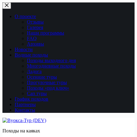
Перейти
к
сути
О проекте
Отзывы
Галерея
Наши программы
FAQ
Архивы
Новости
Водные походы
Походы выходного дня
Многодневные походы
Ладога
Осенние туры
Прогулочные туры
Походы «под ключ»
Сап туры
График походов
Партнеры
Контакты
Походы на каяках