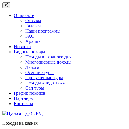
Перейти
к
сути
О проекте
Отзывы
Галерея
Наши программы
FAQ
Архивы
Новости
Водные походы
Походы выходного дня
Многодневные походы
Ладога
Осенние туры
Прогулочные туры
Походы «под ключ»
Сап туры
График походов
Партнеры
Контакты
Походы на каяках