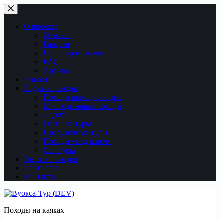
Перейти
к
сути
О проекте
Отзывы
Галерея
Наши программы
FAQ
Архивы
Новости
Водные походы
Походы выходного дня
Многодневные походы
Ладога
Осенние туры
Прогулочные туры
Походы «под ключ»
Сап туры
График походов
Партнеры
Контакты
Походы на каяках