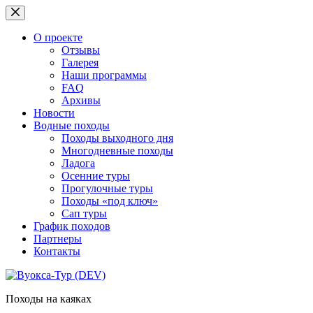
Перейти
к
сути
О проекте
Отзывы
Галерея
Наши программы
FAQ
Архивы
Новости
Водные походы
Походы выходного дня
Многодневные походы
Ладога
Осенние туры
Прогулочные туры
Походы «под ключ»
Сап туры
График походов
Партнеры
Контакты
Походы на каяках