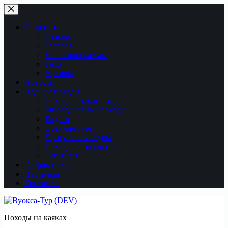
Перейти
к
сути
О проекте
Отзывы
Галерея
Наши программы
FAQ
Архивы
Новости
Водные походы
Походы выходного дня
Многодневные походы
Ладога
Осенние туры
Прогулочные туры
Походы «под ключ»
Сап туры
График походов
Партнеры
Контакты
Походы на каяках