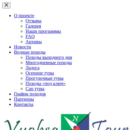
Перейти
к
сути
О проекте
Отзывы
Галерея
Наши программы
FAQ
Архивы
Новости
Водные походы
Походы выходного дня
Многодневные походы
Ладога
Осенние туры
Прогулочные туры
Походы «под ключ»
Сап туры
График походов
Партнеры
Контакты