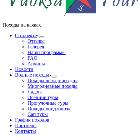
Походы на каяках
О проекте
Отзывы
Галерея
Наши программы
FAQ
Архивы
Новости
Водные походы
Походы выходного дня
Многодневные походы
Ладога
Осенние туры
Прогулочные туры
Походы «под ключ»
Сап туры
График походов
Партнеры
Контакты