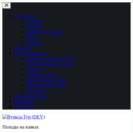
Перейти
к
сути
О проекте
Отзывы
Галерея
Наши программы
FAQ
Архивы
Новости
Водные походы
Походы выходного дня
Многодневные походы
Ладога
Осенние туры
Прогулочные туры
Походы «под ключ»
Сап туры
График походов
Партнеры
Контакты
Походы на каяках