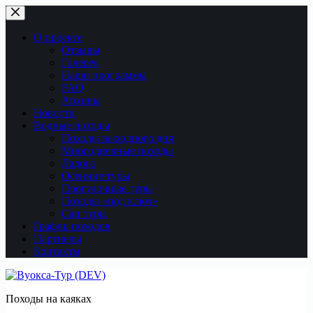
Перейти
к
сути
О проекте
Отзывы
Галерея
Наши программы
FAQ
Архивы
Новости
Водные походы
Походы выходного дня
Многодневные походы
Ладога
Осенние туры
Прогулочные туры
Походы «под ключ»
Сап туры
График походов
Партнеры
Контакты
Походы на каяках