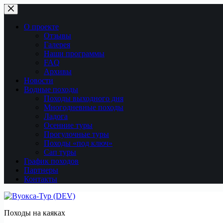
Перейти
к
сути
О проекте
Отзывы
Галерея
Наши программы
FAQ
Архивы
Новости
Водные походы
Походы выходного дня
Многодневные походы
Ладога
Осенние туры
Прогулочные туры
Походы «под ключ»
Сап туры
График походов
Партнеры
Контакты
Походы на каяках