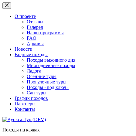
Перейти
к
сути
О проекте
Отзывы
Галерея
Наши программы
FAQ
Архивы
Новости
Водные походы
Походы выходного дня
Многодневные походы
Ладога
Осенние туры
Прогулочные туры
Походы «под ключ»
Сап туры
График походов
Партнеры
Контакты
Походы на каяках