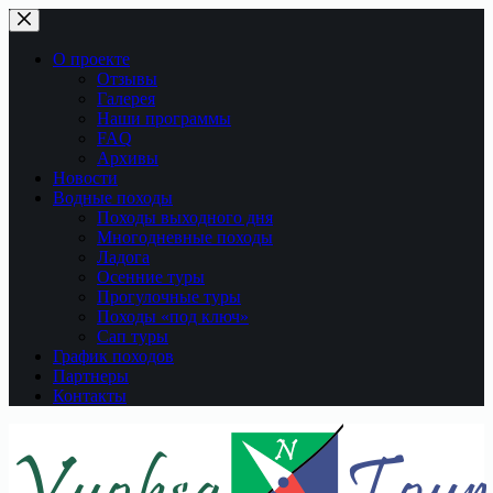
Перейти
к
сути
О проекте
Отзывы
Галерея
Наши программы
FAQ
Архивы
Новости
Водные походы
Походы выходного дня
Многодневные походы
Ладога
Осенние туры
Прогулочные туры
Походы «под ключ»
Сап туры
График походов
Партнеры
Контакты