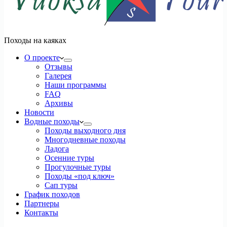
Походы на каяках
О проекте
Отзывы
Галерея
Наши программы
FAQ
Архивы
Новости
Водные походы
Походы выходного дня
Многодневные походы
Ладога
Осенние туры
Прогулочные туры
Походы «под ключ»
Сап туры
График походов
Партнеры
Контакты