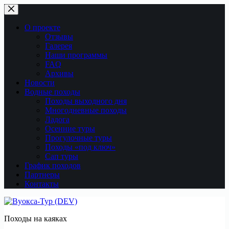
Перейти
к
сути
О проекте
Отзывы
Галерея
Наши программы
FAQ
Архивы
Новости
Водные походы
Походы выходного дня
Многодневные походы
Ладога
Осенние туры
Прогулочные туры
Походы «под ключ»
Сап туры
График походов
Партнеры
Контакты
Походы на каяках