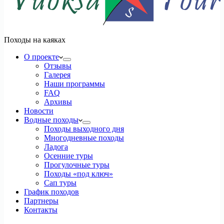
Походы на каяках
О проекте
Отзывы
Галерея
Наши программы
FAQ
Архивы
Новости
Водные походы
Походы выходного дня
Многодневные походы
Ладога
Осенние туры
Прогулочные туры
Походы «под ключ»
Сап туры
График походов
Партнеры
Контакты