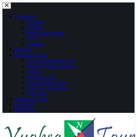
Перейти
к
сути
О проекте
Отзывы
Галерея
Наши программы
FAQ
Архивы
Новости
Водные походы
Походы выходного дня
Многодневные походы
Ладога
Осенние туры
Прогулочные туры
Походы «под ключ»
Сап туры
График походов
Партнеры
Контакты