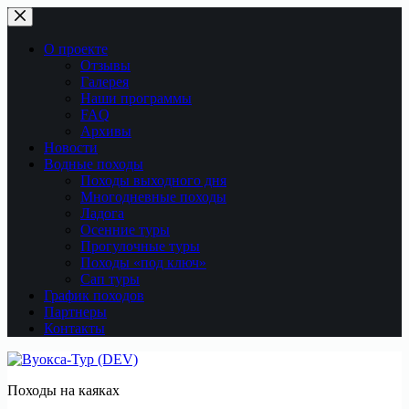
Перейти
к
сути
О проекте
Отзывы
Галерея
Наши программы
FAQ
Архивы
Новости
Водные походы
Походы выходного дня
Многодневные походы
Ладога
Осенние туры
Прогулочные туры
Походы «под ключ»
Сап туры
График походов
Партнеры
Контакты
Походы на каяках