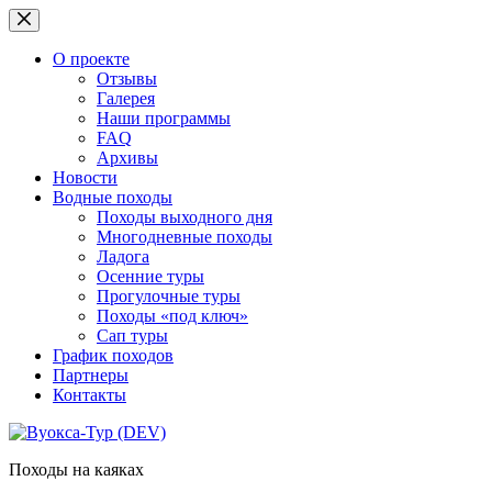
Перейти
к
сути
О проекте
Отзывы
Галерея
Наши программы
FAQ
Архивы
Новости
Водные походы
Походы выходного дня
Многодневные походы
Ладога
Осенние туры
Прогулочные туры
Походы «под ключ»
Сап туры
График походов
Партнеры
Контакты
Походы на каяках