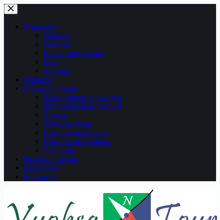
Перейти
к
сути
О проекте
Отзывы
Галерея
Наши программы
FAQ
Архивы
Новости
Водные походы
Походы выходного дня
Многодневные походы
Ладога
Осенние туры
Прогулочные туры
Походы «под ключ»
Сап туры
График походов
Партнеры
Контакты