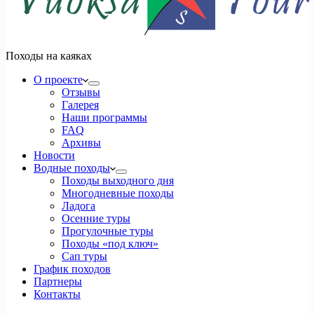
Походы на каяках
О проекте
Отзывы
Галерея
Наши программы
FAQ
Архивы
Новости
Водные походы
Походы выходного дня
Многодневные походы
Ладога
Осенние туры
Прогулочные туры
Походы «под ключ»
Сап туры
График походов
Партнеры
Контакты