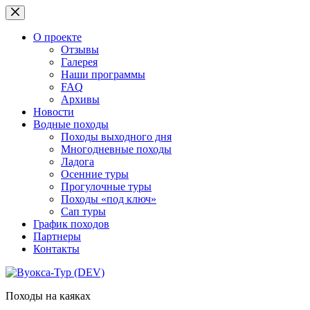
Перейти
к
сути
О проекте
Отзывы
Галерея
Наши программы
FAQ
Архивы
Новости
Водные походы
Походы выходного дня
Многодневные походы
Ладога
Осенние туры
Прогулочные туры
Походы «под ключ»
Сап туры
График походов
Партнеры
Контакты
Походы на каяках