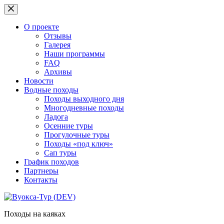
Перейти
к
сути
О проекте
Отзывы
Галерея
Наши программы
FAQ
Архивы
Новости
Водные походы
Походы выходного дня
Многодневные походы
Ладога
Осенние туры
Прогулочные туры
Походы «под ключ»
Сап туры
График походов
Партнеры
Контакты
Походы на каяках