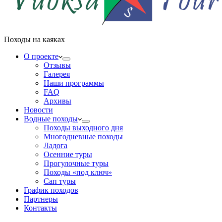
Походы на каяках
О проекте
Отзывы
Галерея
Наши программы
FAQ
Архивы
Новости
Водные походы
Походы выходного дня
Многодневные походы
Ладога
Осенние туры
Прогулочные туры
Походы «под ключ»
Сап туры
График походов
Партнеры
Контакты