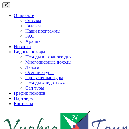
Перейти
к
сути
О проекте
Отзывы
Галерея
Наши программы
FAQ
Архивы
Новости
Водные походы
Походы выходного дня
Многодневные походы
Ладога
Осенние туры
Прогулочные туры
Походы «под ключ»
Сап туры
График походов
Партнеры
Контакты