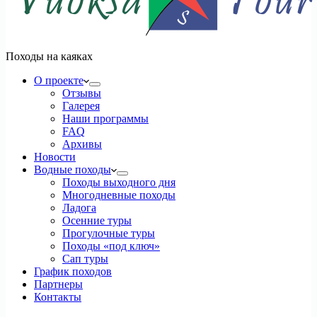
Походы на каяках
О проекте
Отзывы
Галерея
Наши программы
FAQ
Архивы
Новости
Водные походы
Походы выходного дня
Многодневные походы
Ладога
Осенние туры
Прогулочные туры
Походы «под ключ»
Сап туры
График походов
Партнеры
Контакты