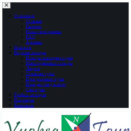
Перейти
к
сути
О проекте
Отзывы
Галерея
Наши программы
FAQ
Архивы
Новости
Водные походы
Походы выходного дня
Многодневные походы
Ладога
Осенние туры
Прогулочные туры
Походы «под ключ»
Сап туры
График походов
Партнеры
Контакты