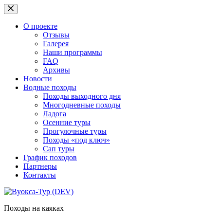
Перейти
к
сути
О проекте
Отзывы
Галерея
Наши программы
FAQ
Архивы
Новости
Водные походы
Походы выходного дня
Многодневные походы
Ладога
Осенние туры
Прогулочные туры
Походы «под ключ»
Сап туры
График походов
Партнеры
Контакты
Походы на каяках