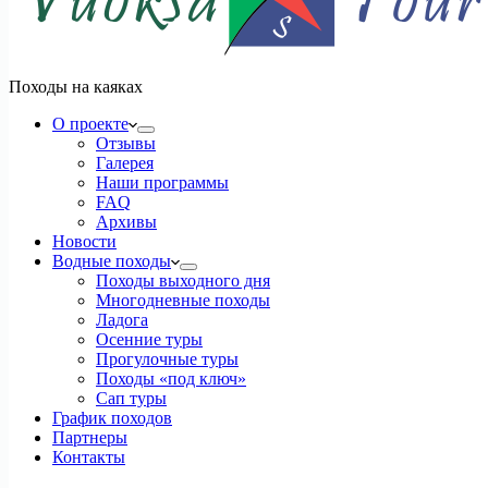
Походы на каяках
О проекте
Отзывы
Галерея
Наши программы
FAQ
Архивы
Новости
Водные походы
Походы выходного дня
Многодневные походы
Ладога
Осенние туры
Прогулочные туры
Походы «под ключ»
Сап туры
График походов
Партнеры
Контакты