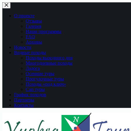
Перейти
к
сути
О проекте
Отзывы
Галерея
Наши программы
FAQ
Архивы
Новости
Водные походы
Походы выходного дня
Многодневные походы
Ладога
Осенние туры
Прогулочные туры
Походы «под ключ»
Сап туры
График походов
Партнеры
Контакты