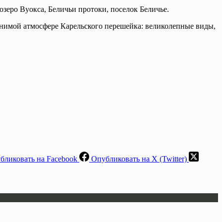
озеро Вуокса, Беличьи протоки, поселок Беличье.
авнимой атмосфере Карельского перешейка: великолепные виды,
бликовать на Facebook
Опубликовать на X (Twitter)