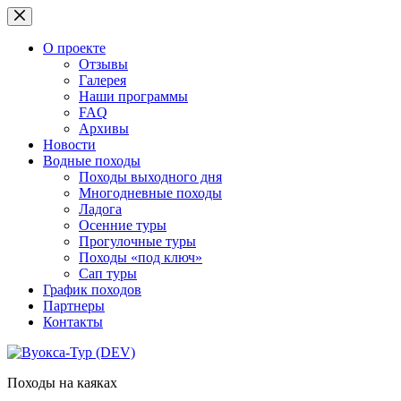
Перейти
к
сути
О проекте
Отзывы
Галерея
Наши программы
FAQ
Архивы
Новости
Водные походы
Походы выходного дня
Многодневные походы
Ладога
Осенние туры
Прогулочные туры
Походы «под ключ»
Сап туры
График походов
Партнеры
Контакты
Походы на каяках